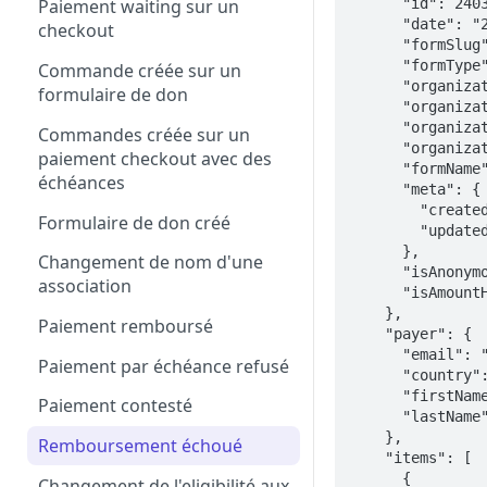
      "id": 24037,

Paiement waiting sur un
      "date": "2024-07-31T15:40:35.3772861+02:00",

checkout
      "formSlug": "adhesion-2025",

      "formType": "Membership",

Commande créée sur un
      "organizationName": "lasercutaddict2",

formulaire de don
      "organizationSlug": "lasercutaddict2",

      "organizationType": "Association1901",

Commandes créée sur un
      "organizationIsUnderColucheLaw": false,

paiement checkout avec des
      "formName": "Adhésion 2025",

échéances
      "meta": {

        "createdAt": "2024-07-31T15:40:14.4785997+02:00",

Formulaire de don créé
        "updatedAt": "2024-07-31T15:43:30.3808516+02:00"

      },

Changement de nom d'une
      "isAnonymous": false,

association
      "isAmountHidden": false

    },

Paiement remboursé
    "payer": {

      "email": 
Paiement par échéance refusé
      "country": "FRA",

      "firstName": "Anne-Fleur",

Paiement contesté
      "lastName": "Gélineau"

    },

Remboursement échoué
    "items": [

      {

Changement de l'eligibilité aux