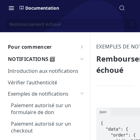
Documentation
Remboursement échoué
EXEMPLES DE NO
Pour commencer
Introduction à l'API de
Rembourse
NOTIFICATIONS 📨
HelloAsso ▶️
échoué
Introduction aux notifications
Tester votre intégration 🧪
Vérifier l'authenticité
Intégration en iframe
Exemples de notifications
Accessibilité 🤝
Paiement autorisé sur un
Limite d'appels API
formulaire de don
Json
Pagination
Paiement autorisé sur un
{

  "data": {

checkout
SDK - Kits de développements
    "order": {
