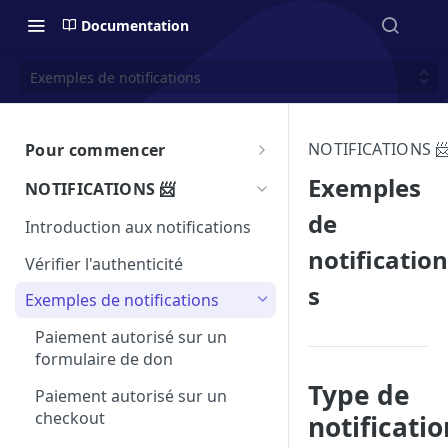
Documentation
Exemples de notifications
NOTIFICATIONS 
Pour commencer
Introduction à l'API de
Exemples
NOTIFICATIONS 📨
HelloAsso ▶️
de
Introduction aux notifications
Tester votre intégration 🧪
notification
Vérifier l'authenticité
Intégration en iframe
s
Exemples de notifications
Accessibilité 🤝
Paiement autorisé sur un
Limite d'appels API
formulaire de don
Pagination
Type de
Paiement autorisé sur un
checkout
notificatio
SDK - Kits de développements