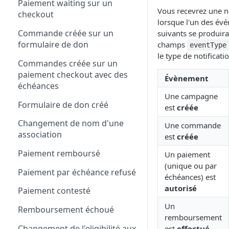
Paiement waiting sur un
Vous recevrez une no
checkout
lorsque l'un des év
Commande créée sur un
suivants se produira,
formulaire de don
champs
eventType
le type de notificati
Commandes créée sur un
paiement checkout avec des
Évènement
échéances
Une campagne
Formulaire de don créé
est
créée
Changement de nom d'une
Une commande
association
est
créée
Paiement remboursé
Un paiement
(unique ou par
Paiement par échéance refusé
échéances) est
autorisé
Paiement contesté
Un
Remboursement échoué
remboursement
Changement de l'eligibilité aux
est
effectué