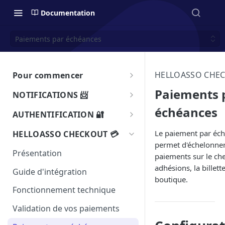
Documentation
Paiements par échéances
HELLOASSO CHEC
Pour commencer
Introduction à l'API de
Paiements 
NOTIFICATIONS 📨
HelloAsso ▶️
échéances
Introduction aux notifications
AUTHENTIFICATION 🔐
Tester votre intégration 🧪
Vérifier l'authenticité
Obtenir une clé API 🔑
Le paiement par éc
HELLOASSO CHECKOUT 💳
Intégration en iframe
permet d'échelonner
Exemples de notifications
S'authentifier pour utiliser l'API
Présentation
paiements sur le che
Accessibilité 🤝
Paiement autorisé sur un
Privilèges et Rôles
adhésions, la billette
Guide d'intégration
formulaire de don
Limite d'appels API
boutique.
Fonctionnement technique
Paiement autorisé sur un
Pagination
checkout
Validation de vos paiements
SDK - Kits de développements
Paiement waiting sur un