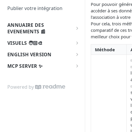
checkout
Pour pouvoir génére
Publier votre intégration
Paiements par prélèvement
accéder à ses donnée
Commande créée sur un
SEPA
l’association à votre
formulaire de don
Pour cela, trois mét
ANNUAIRE DES
Etats des paiements
comparatif de ces tr
EVENEMENTS 📰
Commandes créée sur un
meilleur choix pour 
paiement checkout avec des
Consommation des évènements
VISUELS 🧑🏻‍🎨
échéances
associatifs HA
Méthode
Bouton: Se Connecter avec
ENGLISH VERSION
Formulaire de don créé
HelloAsso
API Overview
MCP SERVER ✨
Changement de nom d'une
Bouton: Payer avec HelloAsso
association
🪄
MCP
Paiement remboursé
Powered by
Paiement par échéance refusé
Paiement contesté
Remboursement échoué
Changement de l'eligibilité aux