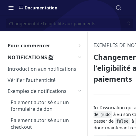
Documentation
Changement de l'eligibilité aux paiements
EXEMPLES DE NO
Pour commencer
Introduction à l'API de
Changemen
NOTIFICATIONS 📨
HelloAsso ▶️
l'eligibilité
Introduction aux notifications
Tester votre intégration 🧪
paiements
Vérifier l'authenticité
Intégration en iframe
Exemples de notifications
Accessibilité 🤝
Paiement autorisé sur un
Limite d'appels API
Ici l'association qui
formulaire de don
à vu son C
de-judo
Pagination
Paiement autorisé sur un
passer de
à
false
checkout
donc maintenant rec
SDK - Kits de développements