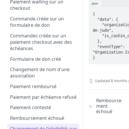
Paiement waiting sur un
Json
checkout
{

Commande créée sur un
  "data": {

formulaire de don
    "organization_slug": "club-
de-judo",

Commandes créée sur un
    "is_cashin_compliant": true

  },

paiement checkout avec des
  "eventType": 
échéances
"Organization.Is
}
Formulaire de don créé
Changement de nom d'une
association
Updated
8 months 
Paiement remboursé
Paiement par échéance refusé
Rembourse
ment
Paiement contesté
échoué
Remboursement échoué
Changement de l'eligibilité aux